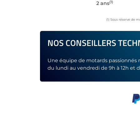
(1)
2 ans
(1) Sous réserve de m
NOS CONSEILLERS TECHN
Une équipe de motards passionnés r
du lundi au vendredi de 9h à 12h et d