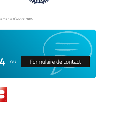
artements d’Outre-mer.
24
Formulaire de contact
ou