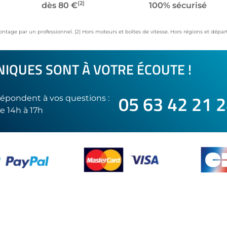
(2)
dès 80 €
100% sécurisé
ontage par un professionnel. (2) Hors moteurs et boîtes de vitesse. Hors régions et dép
IQUES SONT À VOTRE ÉCOUTE !
05 63 42 21 
épondent à vos questions :
e 14h à 17h