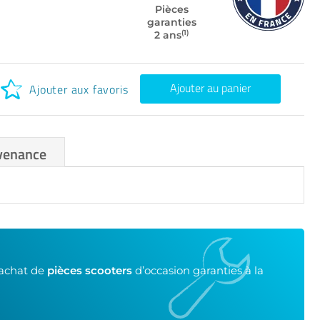
Pièces
garanties
(1)
2 ans
Ajouter au panier
Ajouter aux favoris
venance
’achat de
pièces scooters
d’occasion garanties à la