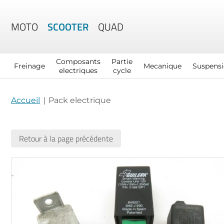
MOTO
SCOOTER
QUAD
Composants
Partie
Freinage
Mecanique
Suspens
electriques
cycle
Accueil
Pack electrique
Retour à la page précédente
Skip
to
the
end
of
the
images