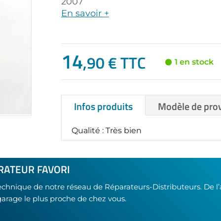
2007
En savoir +
14
,90 € TTC
1 en stock
Infos produits
Modèle de pro
Qualité : Très bien
RATEUR FAVORI
technique de notre réseau de Réparateurs-Distributeurs. De l
garage le plus proche de chez vous.