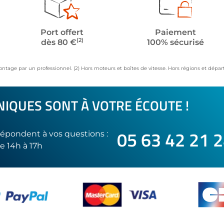
Port offert
Paiement
(2)
dès 80 €
100% sécurisé
ontage par un professionnel. (2) Hors moteurs et boîtes de vitesse. Hors régions et dép
IQUES SONT À VOTRE ÉCOUTE !
05 63 42 21 
épondent à vos questions :
e 14h à 17h