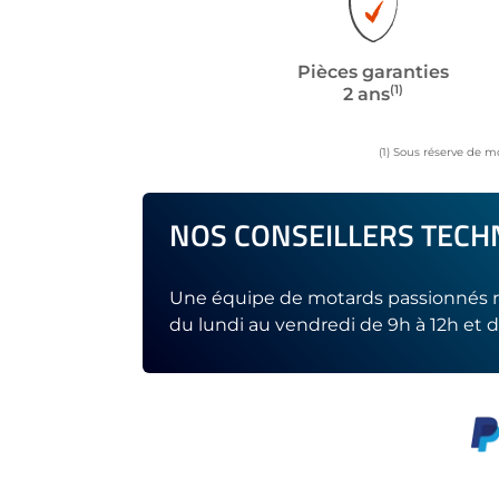
Pièces garanties
(1)
2 ans
(1) Sous réserve de m
NOS CONSEILLERS TECHN
Une équipe de motards passionnés r
du lundi au vendredi de 9h à 12h et d