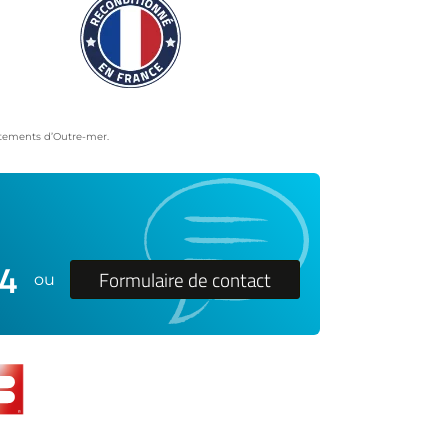
artements d’Outre-mer.
24
Formulaire de contact
ou