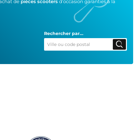
’achat de
pièces scooters
d’occasion garanties à la
Rechercher par...