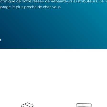
technique de notre réseau de Réparateurs-Distributeurs. De l
garage le plus proche de chez vous.
h