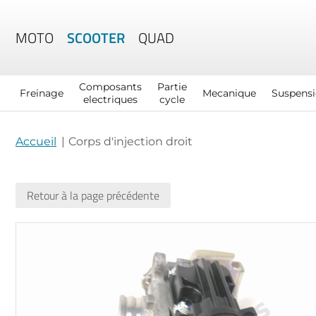
MOTO
SCOOTER
QUAD
Composants
Partie
Freinage
Mecanique
Suspens
electriques
cycle
Accueil
Corps d'injection droit
Retour à la page précédente
Skip
to
the
end
of
the
images