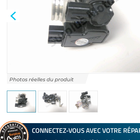
gallery
Skip
to
CONNECTEZ-VOUS AVEC VOTRE RÉPA
the
beginning