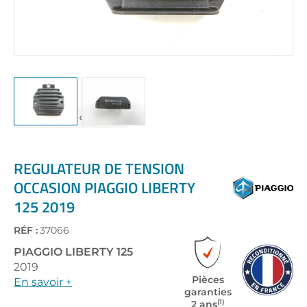
Skip
to
the
REGULATEUR DE TENSION
beginning
OCCASION PIAGGIO LIBERTY
of
125 2019
the
images
gallery
RÉF :
37066
PIAGGIO
LIBERTY 125
2019
Pièces
En savoir +
garanties
(1)
2 ans