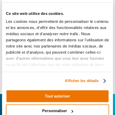
69
,90 € TTC
Ajouter au panier
Ce site web utilise des cookies.
en stock
Les cookies nous permettent de personnaliser le contenu
et les annonces, d'offrir des fonctionnalités relatives aux
REGULATEUR DE TENSION
médias sociaux et d'analyser notre trafic. Nous
RÉF :
65368
partageons également des informations sur l'utilisation de
notre site avec nos partenaires de médias sociaux, de
PIAGGIO LIBERTY 125 125
+ de photos
publicité et d'analyse, qui peuvent combiner celles-ci
2017 - 2022
avec d'autres informations que vous leur avez fournies
ou qu'ils ont collectées lors de votre utilisation de leurs
Informations sur le véhicule
services.
69
,90 € TTC
Ajouter au panier
Afficher les détails
en stock
Tout autoriser
CONNECTEZ-VOUS AVEC VOTRE
RÉPARATEUR FAVORI
Personnaliser