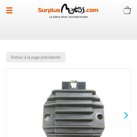
Allez
au
contenu
Retour à la page précédente
Skip
to
the
end
of
the
images
gallery