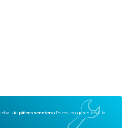
’achat de
pièces scooters
d’occasion garanties à la