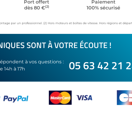
Port offert
Paiement
(2)
dès 80 €
100% sécurisé
ontage par un professionnel. (2) Hors moteurs et boîtes de vitesse. Hors régions et dép
IQUES SONT À VOTRE ÉCOUTE !
05 63 42 21 
épondent à vos questions :
e 14h à 17h