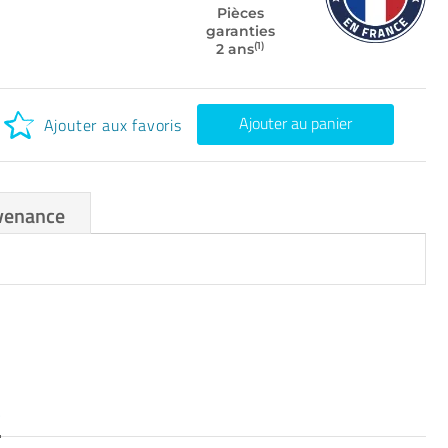
Pièces
garanties
(1)
2 ans
Ajouter au panier
Ajouter aux favoris
venance
S