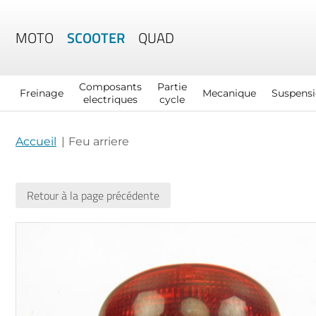
MOTO
SCOOTER
QUAD
Composants
Partie
Freinage
Mecanique
Suspens
electriques
cycle
Accueil
Feu arriere
Retour à la page précédente
Skip
to
the
end
of
the
images