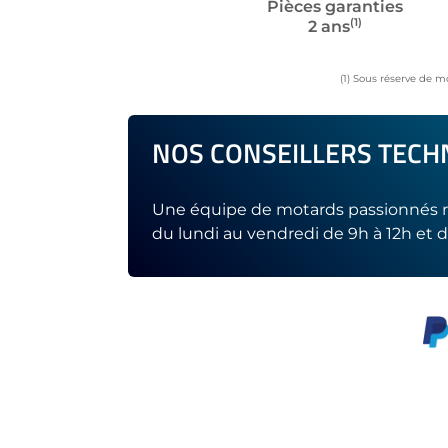
Pièces garanties
(1)
2 ans
(1) Sous réserve de m
NOS CONSEILLERS TECHN
Une équipe de motards passionnés r
du lundi au vendredi de 9h à 12h et d