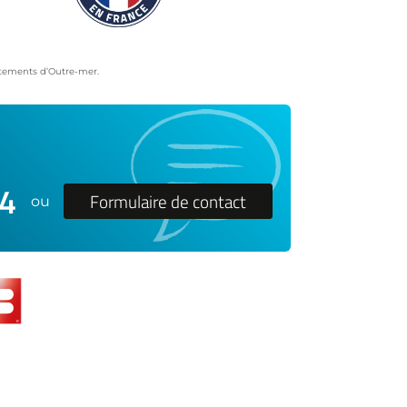
artements d’Outre-mer.
24
Formulaire de contact
ou