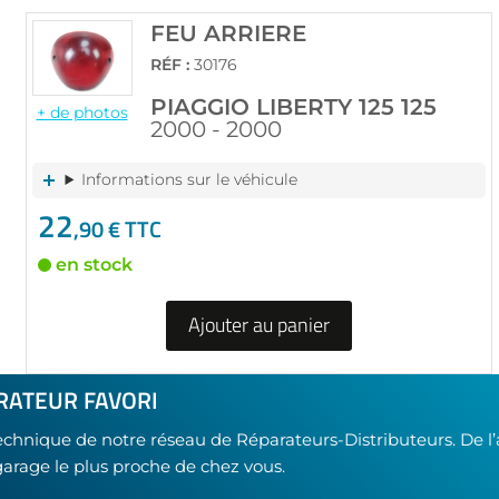
FEU ARRIERE
RÉF :
30176
PIAGGIO LIBERTY 125 125
+ de photos
2000 - 2000
Informations sur le véhicule
22
,90 € TTC
en stock
Ajouter au panier
RATEUR FAVORI
technique de notre réseau de Réparateurs-Distributeurs. De l
garage le plus proche de chez vous.