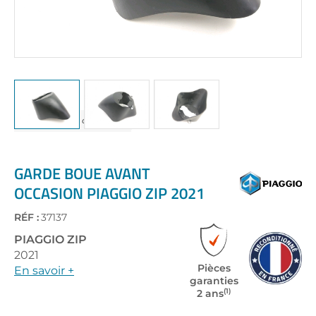
Skip
to
the
GARDE BOUE AVANT
beginning
OCCASION PIAGGIO ZIP 2021
of
the
RÉF :
37137
images
gallery
PIAGGIO
ZIP
2021
Pièces
En savoir +
garanties
(1)
2 ans