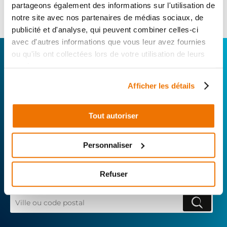
22
,90 € TTC
partageons également des informations sur l'utilisation de
Ajouter au panier
notre site avec nos partenaires de médias sociaux, de
en stock
publicité et d'analyse, qui peuvent combiner celles-ci
avec d'autres informations que vous leur avez fournies
CONNECTEZ-VOUS AVEC VOTRE
ou qu'ils ont collectées lors de votre utilisation de leurs
services.
RÉPARATEUR FAVORI
Afficher les détails
Avec Surplus Motos, bénéficiez de l’expertise
technique de notre réseau de Réparateurs-
Tout autoriser
Distributeurs. De l’achat de
pièces scooters
d’occasion garanties à la révision complète de
Personnaliser
votre 2 roues, trouvez le garage le plus proche de
chez vous.
Refuser
Rechercher par...