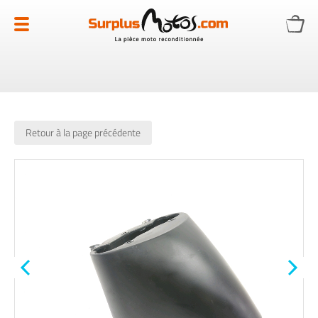
Allez
au
contenu
Retour à la page précédente
Skip
to
the
end
of
the
images
gallery