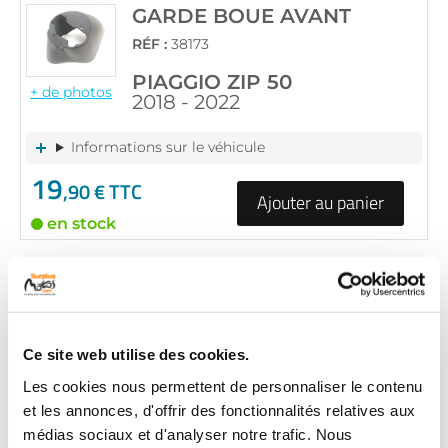
GARDE BOUE AVANT
RÉF :
38173
PIAGGIO ZIP 50
+ de photos
2018 - 2022
Informations sur le véhicule
19
,90 € TTC
Ajouter au panier
en stock
GARDE BOUE AVANT
RÉF :
67734
PIAGGIO ZIP 50
Ce site web utilise des cookies.
+ de photos
2018 - 2023
Les cookies nous permettent de personnaliser le contenu
Informations sur le véhicule
et les annonces, d'offrir des fonctionnalités relatives aux
médias sociaux et d'analyser notre trafic. Nous