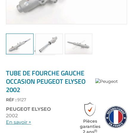
Skip
to
the
TUBE DE FOURCHE GAUCHE
beginning
OCCASION PEUGEOT ELYSEO
of
2002
the
images
gallery
RÉF :
9127
PEUGEOT
ELYSEO
2002
Pièces
En savoir +
garanties
(1)
2 ans