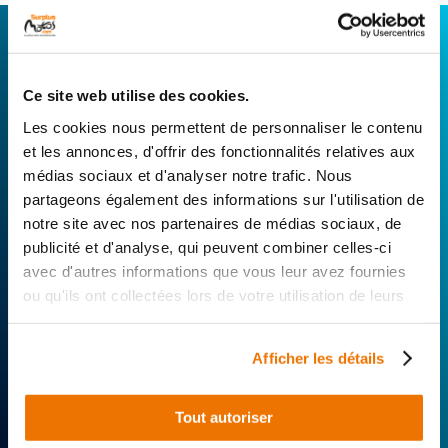
CONNECTEZ-VOUS AVEC VOTRE
RÉPARATEUR FAVORI
Ce site web utilise des cookies.
Avec Surplus Motos, bénéficiez de l’expertise
Les cookies nous permettent de personnaliser le contenu
technique de notre réseau de Réparateurs-
et les annonces, d'offrir des fonctionnalités relatives aux
Distributeurs. De l’achat de
pièces scooters
médias sociaux et d'analyser notre trafic. Nous
d’occasion garanties à la révision complète de
partageons également des informations sur l'utilisation de
votre 2 roues, trouvez le garage le plus proche de
notre site avec nos partenaires de médias sociaux, de
chez vous.
publicité et d'analyse, qui peuvent combiner celles-ci
avec d'autres informations que vous leur avez fournies
Rechercher par...
ou qu'ils ont collectées lors de votre utilisation de leurs
services.
Afficher les détails
Tout autoriser