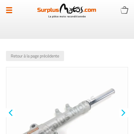
Allez
au
contenu
Retour à la page précédente
Skip
to
the
end
of
the
images
gallery