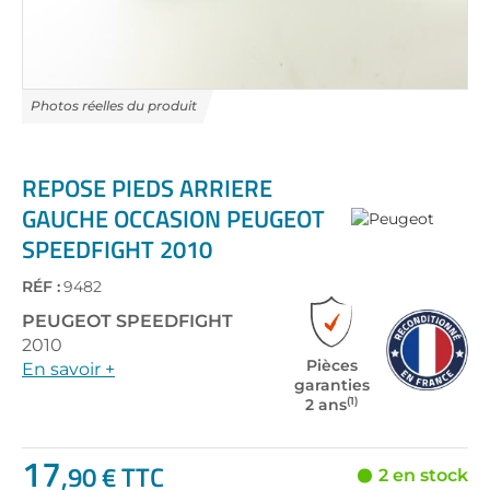
Skip
to
the
REPOSE PIEDS ARRIERE
beginning
GAUCHE OCCASION PEUGEOT
of
SPEEDFIGHT 2010
the
images
gallery
RÉF :
9482
PEUGEOT
SPEEDFIGHT
2010
Pièces
En savoir +
garanties
(1)
2 ans
17
,90 € TTC
2 en stock