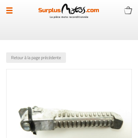
Allez
au
contenu
Retour à la page précédente
Skip
to
the
end
of
the
images
gallery