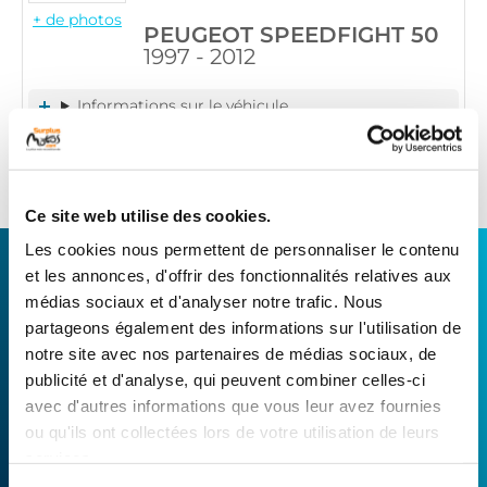
+ de photos
PEUGEOT SPEEDFIGHT 50
1997 - 2012
Informations sur le véhicule
22
,90 € TTC
Ajouter au panier
en stock
Ce site web utilise des cookies.
Les cookies nous permettent de personnaliser le contenu
CONNECTEZ-VOUS AVEC VOTRE
et les annonces, d'offrir des fonctionnalités relatives aux
RÉPARATEUR FAVORI
médias sociaux et d'analyser notre trafic. Nous
partageons également des informations sur l'utilisation de
notre site avec nos partenaires de médias sociaux, de
Avec Surplus Motos, bénéficiez de l’expertise
publicité et d'analyse, qui peuvent combiner celles-ci
technique de notre réseau de Réparateurs-
avec d'autres informations que vous leur avez fournies
Distributeurs. De l’achat de
pièces scooters
ou qu'ils ont collectées lors de votre utilisation de leurs
d’occasion garanties à la révision complète de
services.
votre 2 roues, trouvez le garage le plus proche de