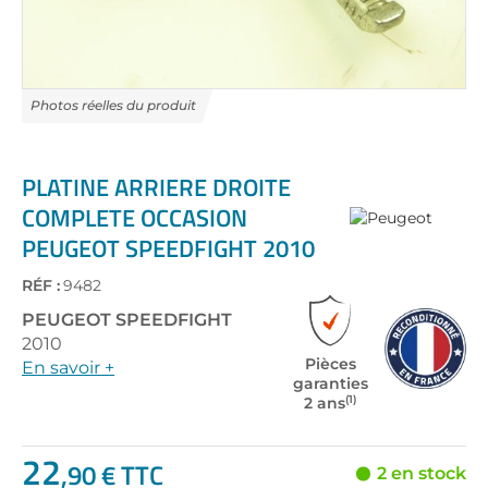
Skip
to
the
PLATINE ARRIERE DROITE
beginning
COMPLETE OCCASION
of
PEUGEOT SPEEDFIGHT 2010
the
images
gallery
RÉF :
9482
PEUGEOT
SPEEDFIGHT
2010
Pièces
En savoir +
garanties
(1)
2 ans
22
,90 € TTC
2 en stock