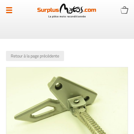
Allez
au
contenu
Retour à la page précédente
Skip
to
the
end
of
the
images
gallery