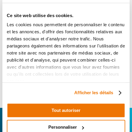
14
,90 € TTC
Ajouter au panier
Ce site web utilise des cookies.
en stock
Les cookies nous permettent de personnaliser le contenu
et les annonces, d'offrir des fonctionnalités relatives aux
CLIGNOTANT AVANT G
médias sociaux et d'analyser notre trafic. Nous
RÉF :
42555
partageons également des informations sur l'utilisation de
notre site avec nos partenaires de médias sociaux, de
MASH LEGEND R 50
+ de photos
publicité et d'analyse, qui peuvent combiner celles-ci
2021 - 2023
avec d'autres informations que vous leur avez fournies
ou qu'ils ont collectées lors de votre utilisation de leurs
Informations sur le véhicule
services.
14
,90 € TTC
Ajouter au panier
Afficher les détails
en stock
Tout autoriser
CONNECTEZ-VOUS AVEC VOTRE
RÉPARATEUR FAVORI
Personnaliser