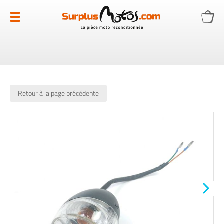
Allez
au
contenu
Retour à la page précédente
Skip
to
the
end
of
the
images
gallery