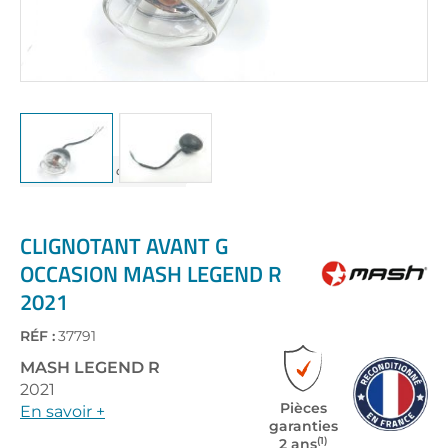
Skip
to
the
CLIGNOTANT AVANT G
beginning
OCCASION MASH LEGEND R
of
2021
the
images
gallery
RÉF :
37791
MASH
LEGEND R
2021
Pièces
En savoir +
garanties
(1)
2 ans