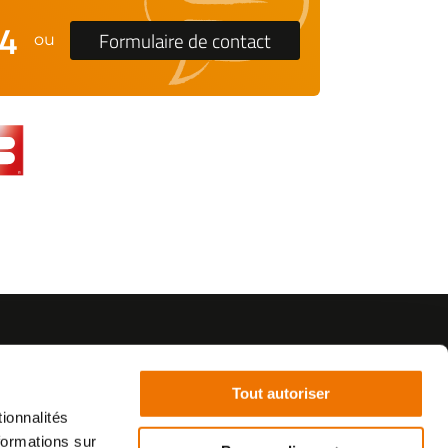
24
Formulaire de contact
ou
Tout autoriser
ionnalités
formations sur
©2021 - SurplusMotos - Réalisation : datasolution.fr