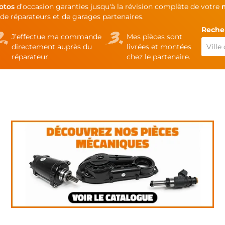
otos
d’occasion garanties jusqu'à la révision complète de votre
de réparateurs et de garages partenaires.
Recher
J’effectue ma commande
Mes pièces sont
directement auprès du
livrées et montées
réparateur.
chez le partenaire.