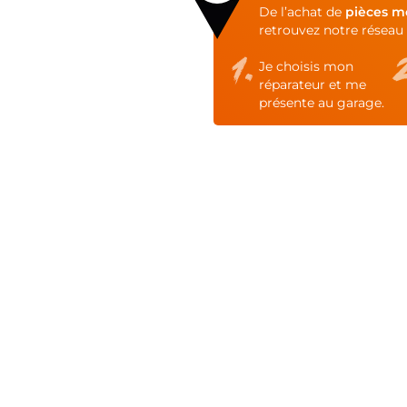
of
De l’achat de
pièces m
the
retrouvez notre réseau 
images
gallery
Je choisis mon
réparateur et me
présente au garage.