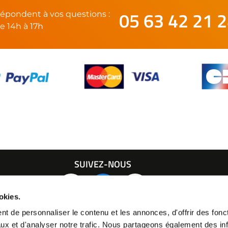
05 63 42 21 
épondent à vos questions :
e 14h à 17h
SUIVEZ-NOUS
21 24
okies.
t de personnaliser le contenu et les annonces, d'offrir des fonct
ux et d'analyser notre trafic. Nous partageons également des in