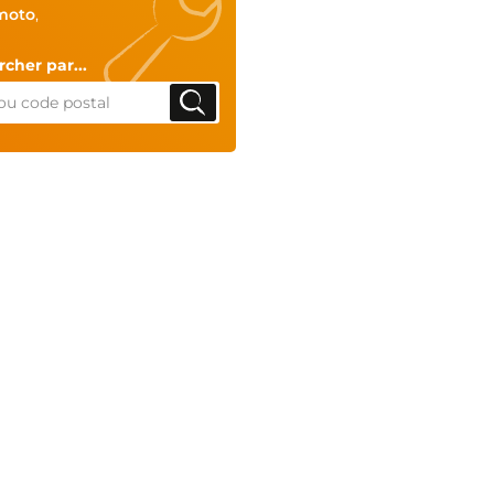
moto
,
cher par...