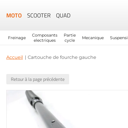
MOTO
SCOOTER
QUAD
Composants
Partie
Freinage
Mecanique
Suspens
electriques
cycle
Accueil
Cartouche de fourche gauche
Retour à la page précédente
Skip
to
the
end
of
the
images