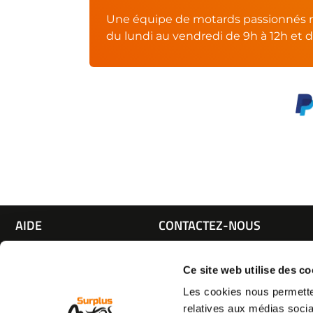
Une équipe de motards passionnés r
du lundi au vendredi de 9h à 12h et d
AIDE
CONTACTEZ-NOUS
Espace pro
Par e-mail :
Cliquez ici
05 63 42 
Mon compte
Par téléphone :
Ce site web utilise des co
Qui sommes nous
(coût d'un appel local)
Les cookies nous permetten
C.G.V
relatives aux médias socia