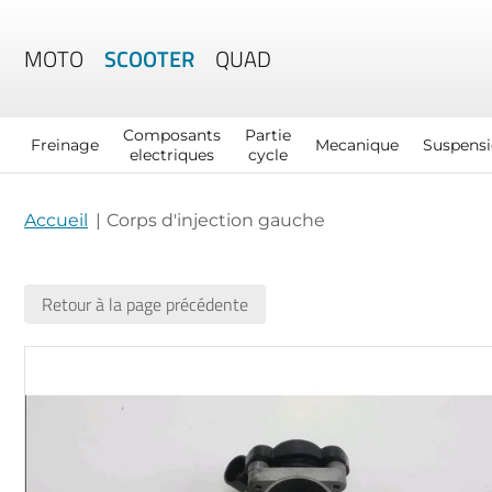
MOTO
SCOOTER
QUAD
Composants
Partie
Freinage
Mecanique
Suspens
electriques
cycle
Accueil
Corps d'injection gauche
Retour à la page précédente
Skip
to
the
end
of
the
images