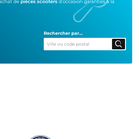
’achat de
pièces scooters
d’occasion garanties à la
Rechercher par...