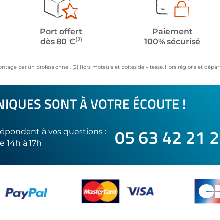
Port offert
Paiement
(2)
dès 80 €
100% sécurisé
ontage par un professionnel. (2) Hors moteurs et boîtes de vitesse. Hors régions et dép
IQUES SONT À VOTRE ÉCOUTE !
05 63 42 21 
épondent à vos questions :
e 14h à 17h