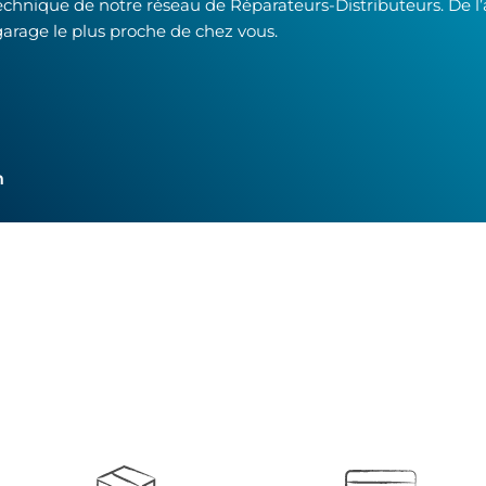
technique de notre réseau de Réparateurs-Distributeurs. De l
garage le plus proche de chez vous.
h