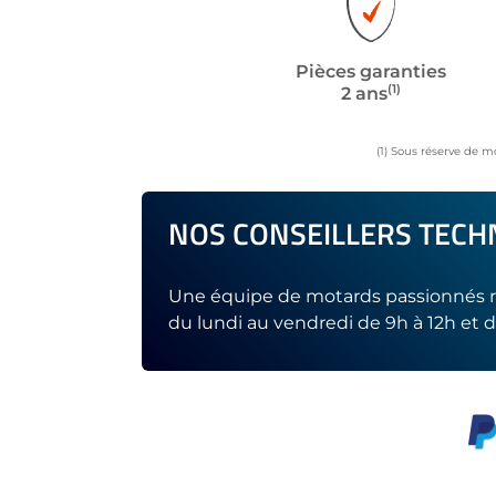
Pièces garanties
(1)
2 ans
(1) Sous réserve de m
NOS CONSEILLERS TECHN
Une équipe de motards passionnés r
du lundi au vendredi de 9h à 12h et d