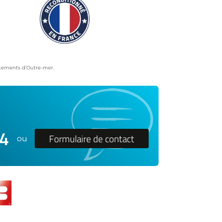
artements d’Outre-mer.
24
Formulaire de contact
ou