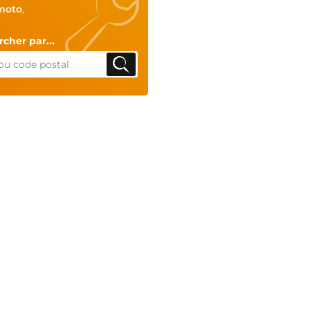
moto
,
cher par...