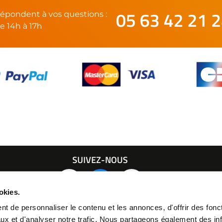
05 63 42 21 
épondent à vos questions :
e 14h à 17h
SUIVEZ-NOUS
21 24
okies.
t de personnaliser le contenu et les annonces, d'offrir des fonct
ux et d'analyser notre trafic. Nous partageons également des in