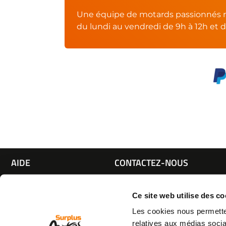
Une équipe de motards passionnés r
du lundi au vendredi de 9h à 12h et d
AIDE
CONTACTEZ-NOUS
Espace pro
Par e-mail :
Cliquez ici
05 63 42 
Mon compte
Par téléphone :
Ce site web utilise des co
Qui sommes nous
(coût d'un appel local)
Les cookies nous permetten
C.G.V
relatives aux médias socia