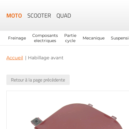
MOTO
SCOOTER
QUAD
Composants
Partie
Freinage
Mecanique
Suspens
electriques
cycle
Accueil
Habillage avant
Retour à la page précédente
Skip
to
the
end
of
the
images