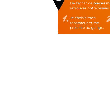
of
De l’achat de
pièces m
the
retrouvez notre réseau 
images
gallery
Je choisis mon
réparateur et me
présente au garage.