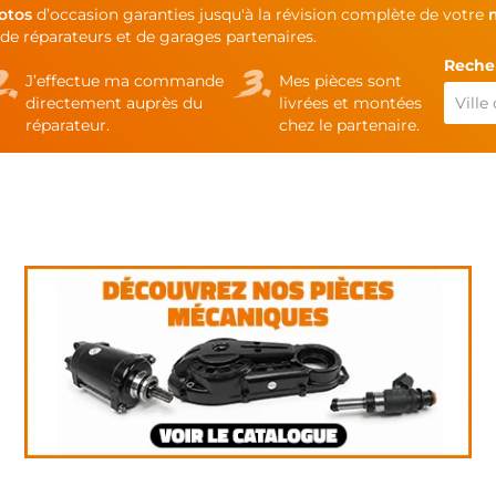
otos
d’occasion garanties jusqu'à la révision complète de votre
de réparateurs et de garages partenaires.
Recher
J’effectue ma commande
Mes pièces sont
directement auprès du
livrées et montées
réparateur.
chez le partenaire.