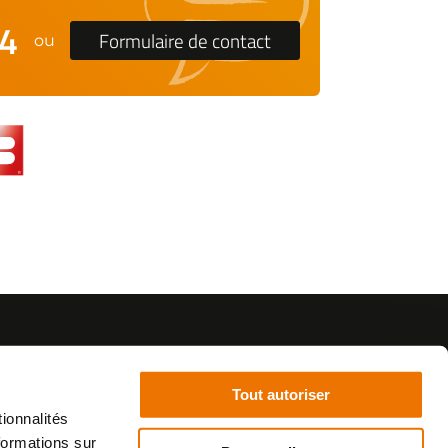
24
Formulaire de contact
ou
Tout autoriser
ionnalités
formations sur
©2021 - SurplusMotos - Réalisation : datasolution.fr