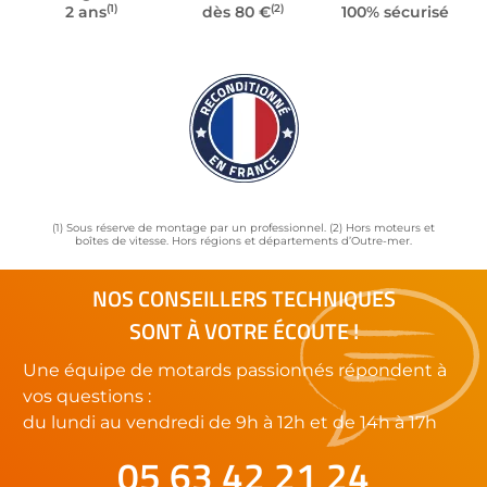
(1)
(2)
2 ans
dès 80 €
100% sécurisé
(1) Sous réserve de montage par un professionnel. (2) Hors moteurs et
boîtes de vitesse. Hors régions et départements d’Outre-mer.
NOS CONSEILLERS TECHNIQUES
SONT À VOTRE ÉCOUTE !
Une équipe de motards passionnés répondent à
vos questions :
du lundi au vendredi de 9h à 12h et de 14h à 17h
05 63 42 21 24