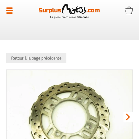
Allez
au
contenu
Retour à la page précédente
Skip
to
the
end
of
the
images
gallery