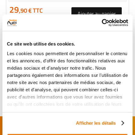
29
,90 € TTC
Ajouter au panier
en stock
DISQUE FREIN ARRIERE
Ce site web utilise des cookies.
RÉF :
10883
Les cookies nous permettent de personnaliser le contenu
+ de photos
KAWASAKI Z 750 750
et les annonces, d'offrir des fonctionnalités relatives aux
1980 - 1980
médias sociaux et d'analyser notre trafic. Nous
partageons également des informations sur l'utilisation de
Informations sur le véhicule
notre site avec nos partenaires de médias sociaux, de
29
,90 € TTC
publicité et d'analyse, qui peuvent combiner celles-ci
Ajouter au panier
avec d'autres informations que vous leur avez fournies
en stock
ou qu'ils ont collectées lors de votre utilisation de leurs
services.
FAITES MONTER VOTRE PIÈCE !
Afficher les détails
De l’achat de
pièces motos
d’occasion garanties