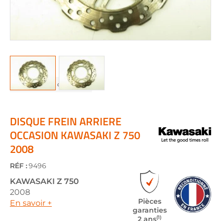
Skip
to
the
DISQUE FREIN ARRIERE
beginning
OCCASION KAWASAKI Z 750
of
2008
the
images
gallery
RÉF :
9496
KAWASAKI
Z 750
2008
Pièces
En savoir +
garanties
(1)
2 ans