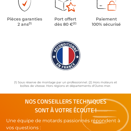
Pièces garanties
Port offert
Paiement
(1)
(2)
2 ans
dès 80 €
100% sécurisé
(1) Sous réserve de montage par un professionnel. (2) Hors moteurs et
boîtes de vitesse. Hors régions et départements d’Outre-mer.
NOS CONSEILLERS TECHNIQUES
SONT À VOTRE ÉCOUTE !
Une équipe de motards passionnés répondent à
vos questions :