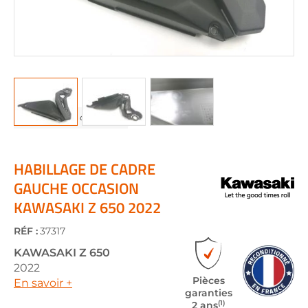
Skip
to
the
HABILLAGE DE CADRE
beginning
GAUCHE OCCASION
of
KAWASAKI Z 650 2022
the
images
gallery
RÉF :
37317
KAWASAKI
Z 650
2022
Pièces
En savoir +
garanties
(1)
2 ans