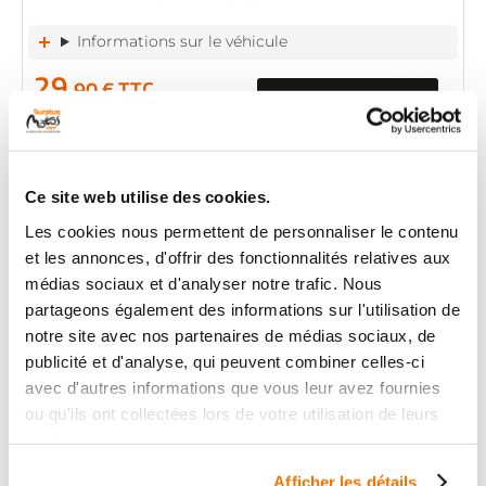
Informations sur le véhicule
29
,90 € TTC
Ajouter au panier
en stock
HABILLAGE DE CADRE
Ce site web utilise des cookies.
GAUCHE
Les cookies nous permettent de personnaliser le contenu
RÉF :
51809
et les annonces, d'offrir des fonctionnalités relatives aux
+ de photos
KAWASAKI Z 650 650
médias sociaux et d'analyser notre trafic. Nous
2021 - 2023
partageons également des informations sur l'utilisation de
notre site avec nos partenaires de médias sociaux, de
Informations sur le véhicule
publicité et d'analyse, qui peuvent combiner celles-ci
28
avec d'autres informations que vous leur avez fournies
,90 € TTC
Ajouter au panier
ou qu'ils ont collectées lors de votre utilisation de leurs
en stock
services.
Afficher les détails