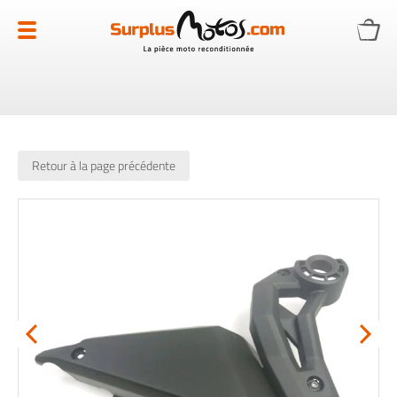
Allez
au
contenu
Retour à la page précédente
Skip
to
the
end
of
the
images
gallery