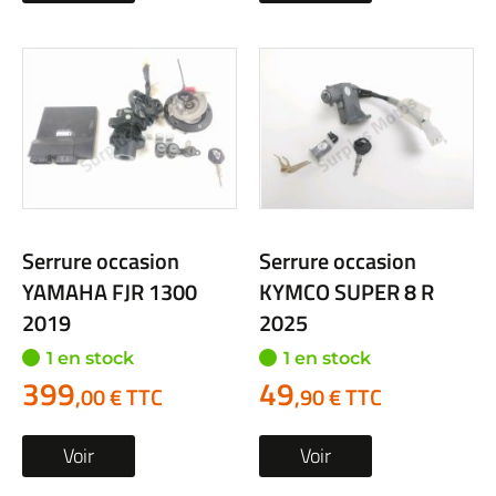
Serrure occasion
Serrure occasion
YAMAHA FJR 1300
KYMCO SUPER 8 R
2019
2025
1 en stock
1 en stock
399
49
,00 € TTC
,90 € TTC
Voir
Voir