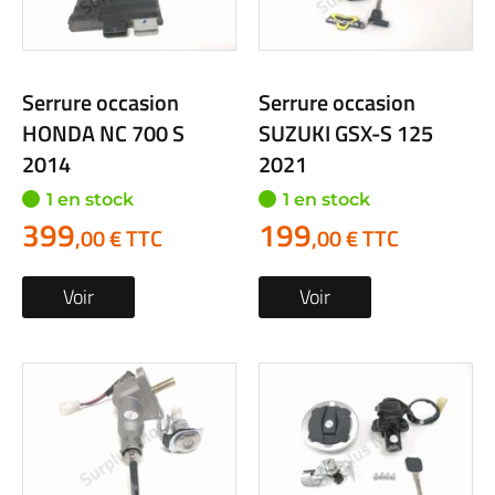
Serrure occasion
Serrure occasion
HONDA NC 700 S
SUZUKI GSX-S 125
2014
2021
1 en stock
1 en stock
399
199
,00 € TTC
,00 € TTC
Voir
Voir