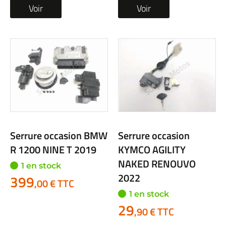
Voir
Voir
Serrure occasion BMW
Serrure occasion
R 1200 NINE T 2019
KYMCO AGILITY
NAKED RENOUVO
1 en stock
2022
399
,00 € TTC
1 en stock
29
,90 € TTC