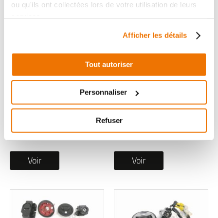
ou qu'ils ont collectées lors de votre utilisation de leurs
services.
Afficher les détails
Tout autoriser
Serrure occasion
Serrure occasion CF
KYMCO LIKER SPORT
MOTO MT EXPLORE
Personnaliser
2020
2025
1 en stock
1 en stock
Refuser
69
299
,90 € TTC
,00 € TTC
Voir
Voir