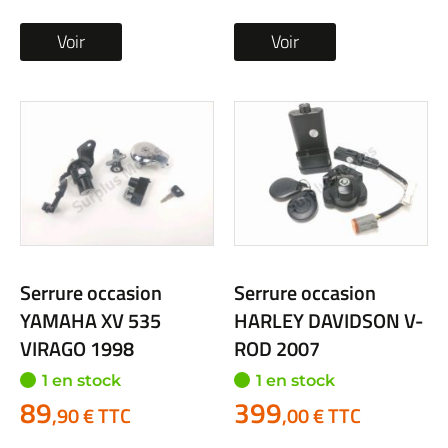
Voir
Voir
Serrure occasion
Serrure occasion
YAMAHA XV 535
HARLEY DAVIDSON V-
VIRAGO 1998
ROD 2007
1 en stock
1 en stock
89
399
,90 € TTC
,00 € TTC