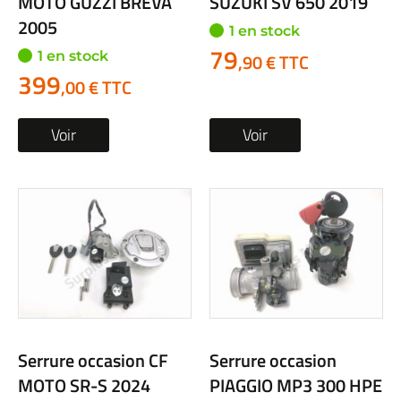
MOTO GUZZI BREVA
SUZUKI SV 650 2019
2005
1 en stock
79
1 en stock
,90 € TTC
399
,00 € TTC
Voir
Voir
Serrure occasion CF
Serrure occasion
MOTO SR-S 2024
PIAGGIO MP3 300 HPE