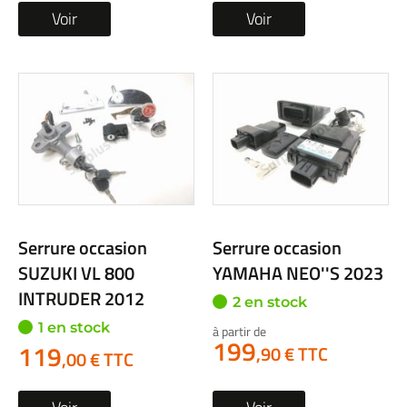
Voir
Voir
Serrure occasion
Serrure occasion
SUZUKI VL 800
YAMAHA NEO''S 2023
INTRUDER 2012
2 en stock
1 en stock
à partir de
199
119
,90 € TTC
,00 € TTC