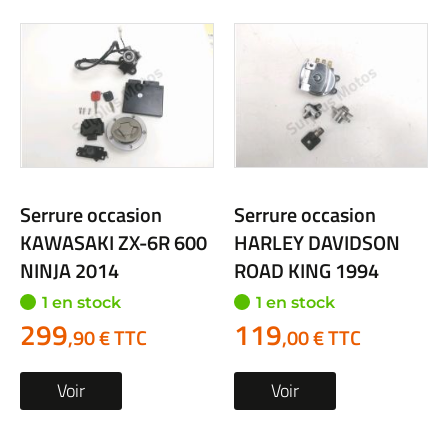
Serrure occasion
Serrure occasion
KAWASAKI ZX-6R 600
HARLEY DAVIDSON
NINJA 2014
ROAD KING 1994
1 en stock
1 en stock
299
119
,90 € TTC
,00 € TTC
Voir
Voir