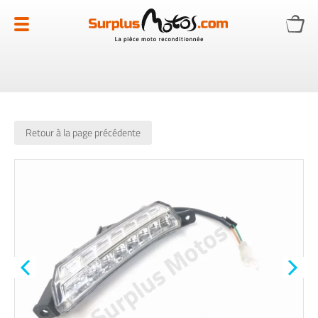
Allez
au
contenu
Retour à la page précédente
Skip
to
the
end
of
the
images
gallery