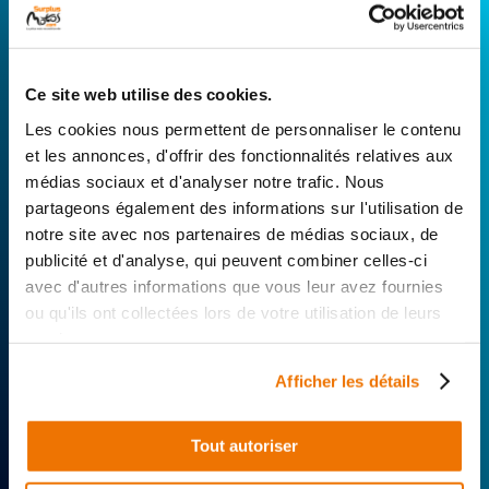
CONNECTEZ-VOUS AVEC VOTRE
RÉPARATEUR FAVORI
Ce site web utilise des cookies.
Avec Surplus Motos, bénéficiez de l’expertise
Les cookies nous permettent de personnaliser le contenu
technique de notre réseau de Réparateurs-
et les annonces, d'offrir des fonctionnalités relatives aux
Distributeurs. De l’achat de
pièces scooters
médias sociaux et d'analyser notre trafic. Nous
d’occasion garanties à la révision complète de
partageons également des informations sur l'utilisation de
votre 2 roues, trouvez le garage le plus proche de
notre site avec nos partenaires de médias sociaux, de
chez vous.
publicité et d'analyse, qui peuvent combiner celles-ci
avec d'autres informations que vous leur avez fournies
Rechercher par...
ou qu'ils ont collectées lors de votre utilisation de leurs
services.
Afficher les détails
Tout autoriser