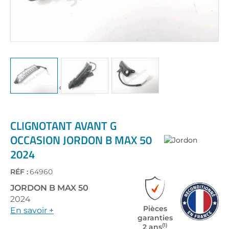
Skip
to
the
CLIGNOTANT AVANT G
beginning
OCCASION JORDON B MAX 50
of
2024
the
images
gallery
RÉF :
64960
JORDON
B MAX 50
2024
Pièces
En savoir +
garanties
(1)
2 ans