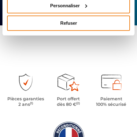
Personnaliser
Expertise
Réactivité
Livraison 24h
technique
Offerte
Refuser
Pièces garanties
Port offert
Paiement
(1)
(2)
2 ans
dès 80 €
100% sécurisé