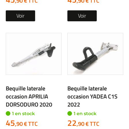
,90 € TTC
,90 € TTC
Voir
Voir
Bequille laterale
Bequille laterale
occasion APRILIA
occasion YADEA C1S
DORSODURO 2020
2022
1 en stock
1 en stock
45
22
,90 € TTC
,90 € TTC