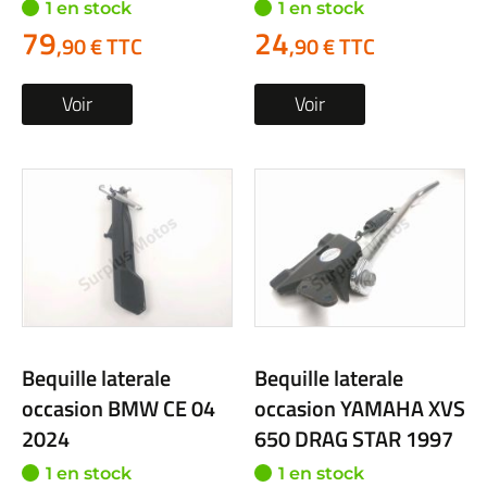
1 en stock
1 en stock
79
24
,90 € TTC
,90 € TTC
Voir
Voir
Bequille laterale
Bequille laterale
occasion BMW CE 04
occasion YAMAHA XVS
2024
650 DRAG STAR 1997
1 en stock
1 en stock