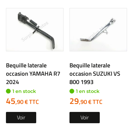
Bequille laterale
Bequille laterale
occasion YAMAHA R7
occasion SUZUKI VS
2024
800 1993
1 en stock
1 en stock
45
29
,90 € TTC
,90 € TTC
Voir
Voir