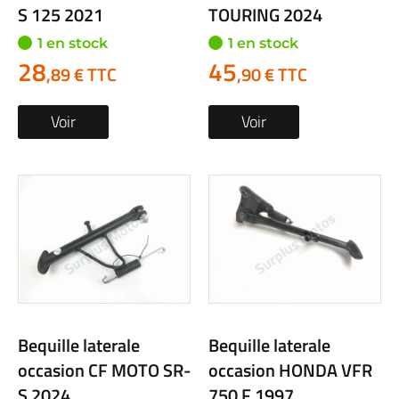
S 125 2021
TOURING 2024
1 en stock
1 en stock
28
45
,89 € TTC
,90 € TTC
Voir
Voir
Bequille laterale
Bequille laterale
occasion CF MOTO SR-
occasion HONDA VFR
S 2024
750 F 1997