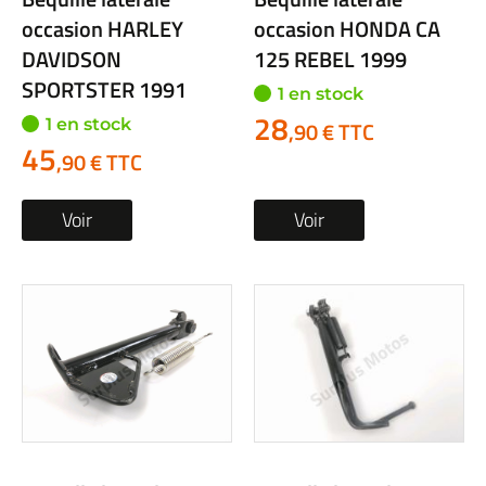
occasion HARLEY
occasion HONDA CA
DAVIDSON
125 REBEL 1999
SPORTSTER 1991
1 en stock
28
1 en stock
,90 € TTC
45
,90 € TTC
Voir
Voir