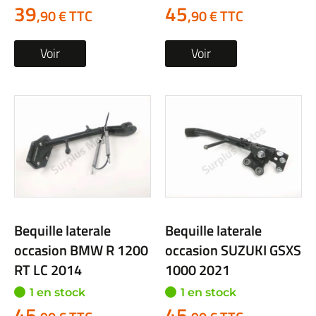
39
45
,90 € TTC
,90 € TTC
Voir
Voir
Bequille laterale
Bequille laterale
occasion BMW R 1200
occasion SUZUKI GSXS
RT LC 2014
1000 2021
1 en stock
1 en stock
45
45