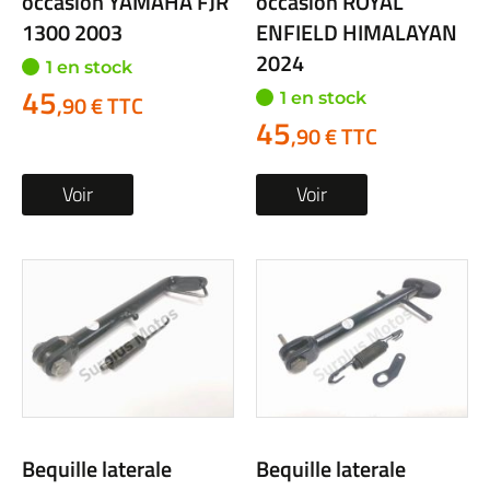
occasion YAMAHA FJR
occasion ROYAL
1300 2003
ENFIELD HIMALAYAN
2024
1 en stock
45
1 en stock
,90 € TTC
45
,90 € TTC
Voir
Voir
Bequille laterale
Bequille laterale