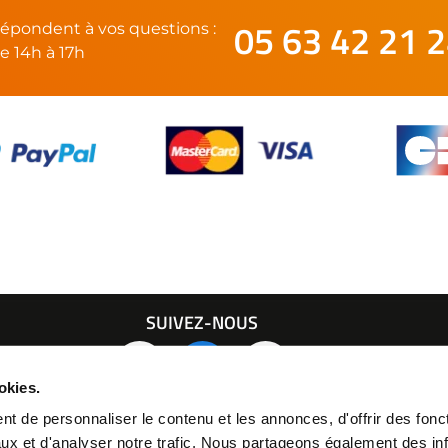
05 63 42 21 
épondent à vos questions :
e 14h à 17h
SUIVEZ-NOUS
21 24
okies.
t de personnaliser le contenu et les annonces, d'offrir des fonct
ux et d'analyser notre trafic. Nous partageons également des in