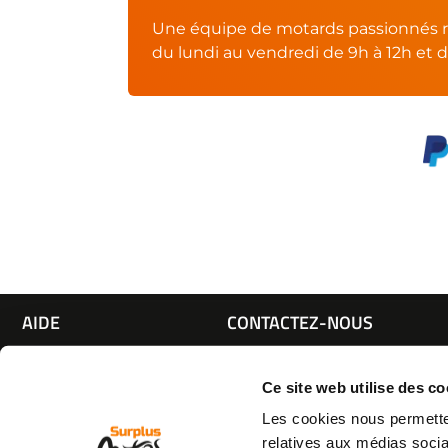
Une équipe de motards passionnés r
du lundi au vendredi de 9h à 12h et d
AIDE
CONTACTEZ-NOUS
Espace pro
Par e-mail :
Cliquez ici
05 63 42 
Mon compte
Par téléphone :
Ce site web utilise des co
Qui sommes nous
(coût d'un appel local)
Les cookies nous permetten
C.G.V
relatives aux médias socia