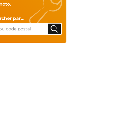
moto
,
cher par...