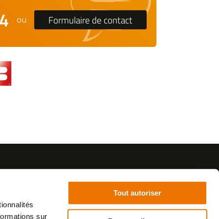
24
Formulaire de contact
ou
Tout autoriser
ionnalités
formations sur
©2021 - SurplusMotos - Réalisation : datasolution.fr