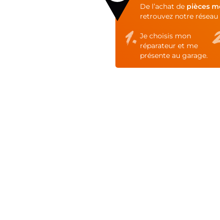
of
De l’achat de
pièces m
the
retrouvez notre réseau 
images
gallery
Je choisis mon
réparateur et me
présente au garage.