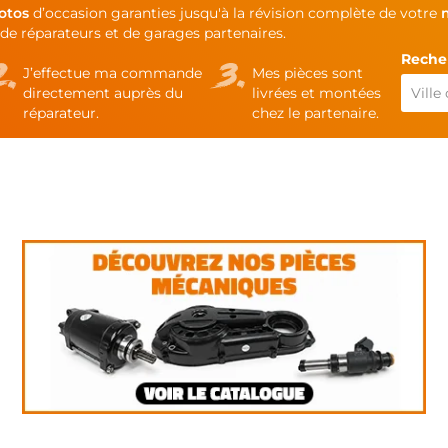
otos
d’occasion garanties jusqu'à la révision complète de votre
de réparateurs et de garages partenaires.
Recher
J’effectue ma commande
Mes pièces sont
directement auprès du
livrées et montées
réparateur.
chez le partenaire.