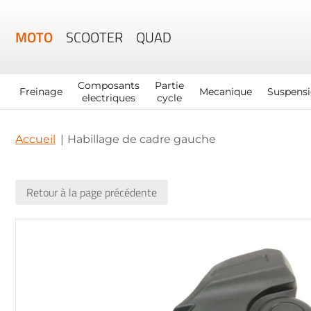
MOTO
SCOOTER
QUAD
Composants
Partie
Freinage
Mecanique
Suspens
electriques
cycle
Accueil
Habillage de cadre gauche
Retour à la page précédente
Skip
to
the
end
of
the
images