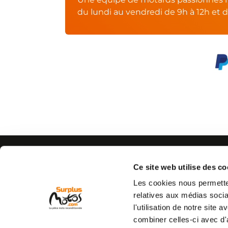
du lundi au vendredi de 9h à 12h et d
AIDE
CONTACTEZ-NOUS
Espace pro
Par e-mail :
Cliquez ici
Ce site web utilise des co
05 63 42 
Mon compte
Par téléphone :
Les cookies nous permetten
Qui sommes nous
(coût d'un appel local)
relatives aux médias socia
C.G.V
l'utilisation de notre site
Mentions légales
combiner celles-ci avec d'
Vie privée