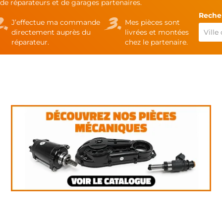
de réparateurs et de garages partenaires.
Recher
J’effectue ma commande
Mes pièces sont
directement auprès du
livrées et montées
réparateur.
chez le partenaire.