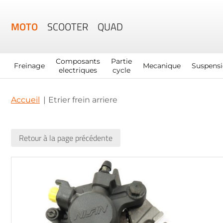
MOTO
SCOOTER
QUAD
Composants
Partie
Freinage
Mecanique
Suspens
electriques
cycle
Accueil
Etrier frein arriere
Retour à la page précédente
Skip
to
the
end
of
the
images