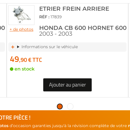
ETRIER FREIN ARRIERE
RÉF :
17839
00
HONDA CB 600 HORNET 600
+ de photos
2003 - 2003
Informations sur le véhicule
49
,90 € TTC
en stock
Ajouter au panier
TRE PIÈCE !
otos
d’occasion garanties jusqu'à la révision complète de votre