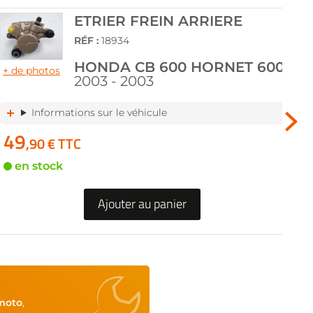
ETRIER FREIN ARRIERE
RÉF :
18934
HONDA CB 600 HORNET 600
+ de photos
+ d
2003 - 2003
Informations sur le véhicule
49
4
,90 € TTC
en stock
Ajouter au panier
moto
,