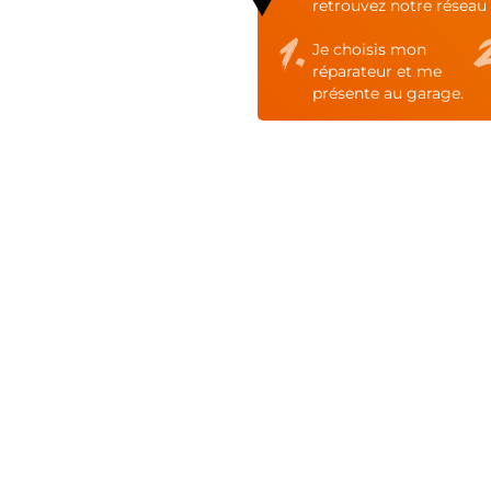
retrouvez notre réseau 
Je choisis mon
réparateur et me
présente au garage.