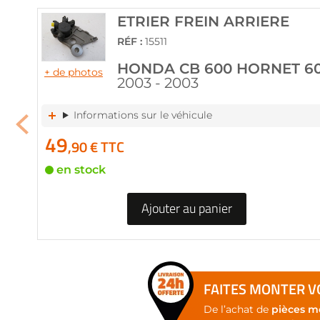
of
the
ETRIER FREIN ARRIERE
images
RÉF :
15511
gallery
HONDA CB 600 HORNET 6
+ de photos
2003 - 2003
Informations sur le véhicule
49
,90 € TTC
en stock
Ajouter au panier
FAITES MONTER VO
De l’achat de
pièces m