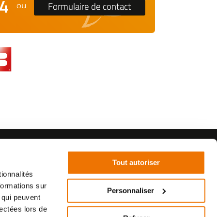
24
Formulaire de contact
ou
Tout autoriser
ionnalités
formations sur
Personnaliser
, qui peuvent
©2021 - SurplusMotos - Réalisation : datasolution.fr
lectées lors de