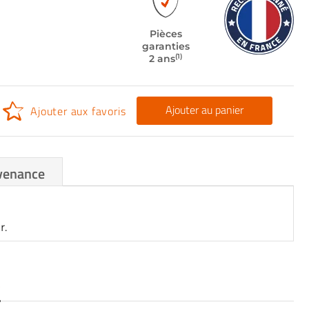
Pièces
garanties
(1)
2 ans
Ajouter au panier
Ajouter aux favoris
venance
r.
S