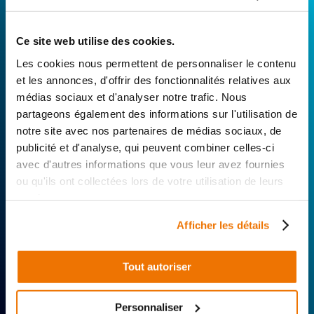
Avec Surplus Motos, bénéficiez de l’expertise
Ce site web utilise des cookies.
technique de notre réseau de Réparateurs-
Les cookies nous permettent de personnaliser le contenu
Distributeurs. De l’achat de
pièces scooters
et les annonces, d'offrir des fonctionnalités relatives aux
d’occasion garanties à la révision complète de
médias sociaux et d'analyser notre trafic. Nous
votre 2 roues, trouvez le garage le plus proche de
partageons également des informations sur l'utilisation de
chez vous.
notre site avec nos partenaires de médias sociaux, de
publicité et d'analyse, qui peuvent combiner celles-ci
Rechercher par...
avec d'autres informations que vous leur avez fournies
ou qu'ils ont collectées lors de votre utilisation de leurs
services.
Afficher les détails
Tout autoriser
Expertise
Réactivité
Livraison 24h
technique
Offerte
Personnaliser