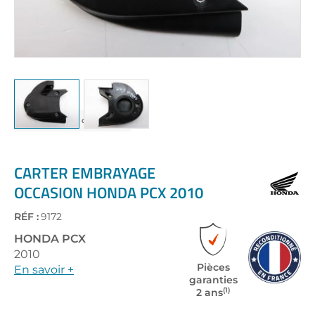
Skip
to
the
CARTER EMBRAYAGE
beginning
OCCASION HONDA PCX 2010
of
the
RÉF :
9172
images
gallery
HONDA
PCX
2010
Pièces
En savoir +
garanties
(1)
2 ans