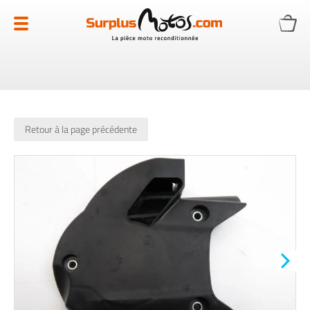
Allez
au
contenu
Retour à la page précédente
Skip
to
the
end
of
the
images
gallery