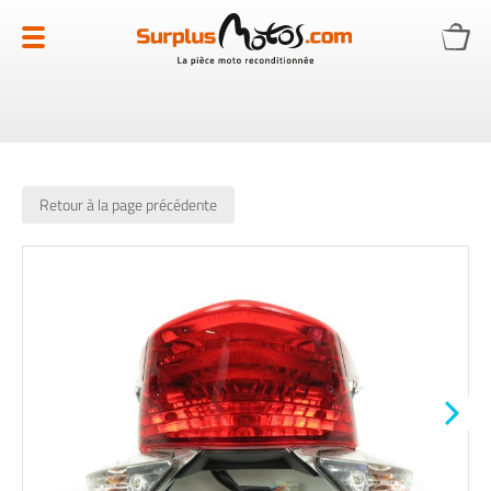
Allez
au
contenu
Retour à la page précédente
Skip
to
the
end
of
the
images
gallery