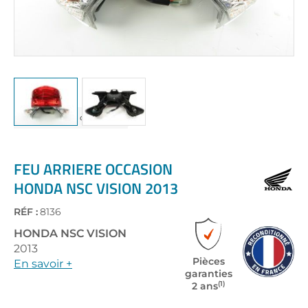
Skip
to
the
FEU ARRIERE OCCASION
beginning
HONDA NSC VISION 2013
of
the
RÉF :
8136
images
gallery
HONDA
NSC VISION
2013
Pièces
En savoir +
garanties
(1)
2 ans