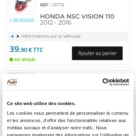
RÉF :
33776
HONDA NSC VISION 110
+ de photos
2012 - 2016
Informations sur le véhicule
39
,90 € TTC
Ajouter au panier
en stock
FEU ARRIERE
RÉF :
32925
HONDA NSC VISION 110
+ de photos
2012 - 2016
Ce site web utilise des cookies.
Les cookies nous permettent de personnaliser le contenu
Informations sur le véhicule
et les annonces, d'offrir des fonctionnalités relatives aux
39
,90 € TTC
médias sociaux et d'analyser notre trafic. Nous
Ajouter au panier
partageons également des informations sur l'utilisation de