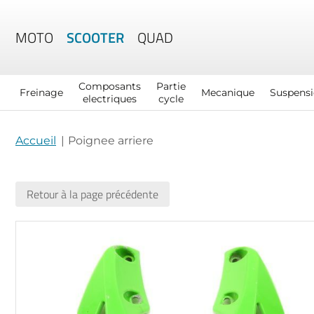
MOTO
SCOOTER
QUAD
Composants
Partie
Freinage
Mecanique
Suspens
electriques
cycle
Accueil
Poignee arriere
Retour à la page précédente
Skip
to
the
end
of
the
images