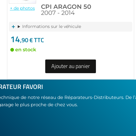
CPI ARAGON 50
+ de photos
2007 - 2014
Informations sur le véhicule
14
,90 € TTC
en stock
Ajouter au panier
RATEUR FAVORI
technique de notre réseau de Réparateurs-Distributeurs. De l
garage le plus proche de chez vous.