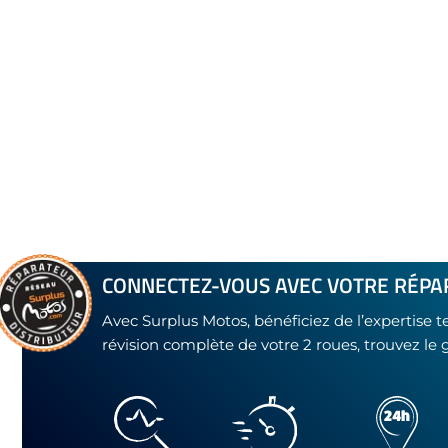
CONNECTEZ-VOUS AVEC VOTRE RÉPA
Avec Surplus Motos, bénéficiez de l’expertise 
révision complète de votre 2 roues, trouvez le 