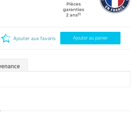
Pièces
garanties
(1)
2 ans
Ajouter au panier
Ajouter aux favoris
venance
S