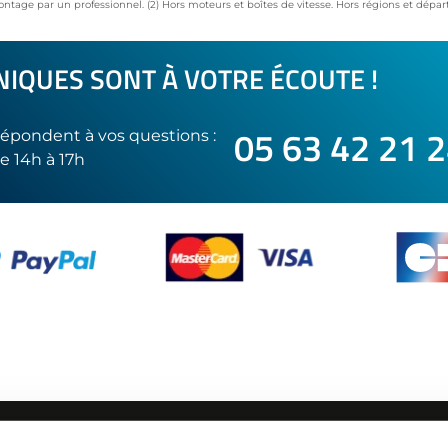
ontage par un professionnel. (2) Hors moteurs et boîtes de vitesse. Hors régions et dép
IQUES SONT À VOTRE ÉCOUTE !
05 63 42 21 
épondent à vos questions :
e 14h à 17h
SUIVEZ-NOUS