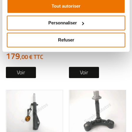
Tout autoriser
Tube de fourche droit
Tube de fourche
occasion YAMAHA
gauche occasion
Personnaliser
MWD 300 TRICITY
HONDA PCX 2026
2024
1 en stock
Refuser
119
1 en stock
,00 € TTC
179
,00 € TTC
Voir
Voir