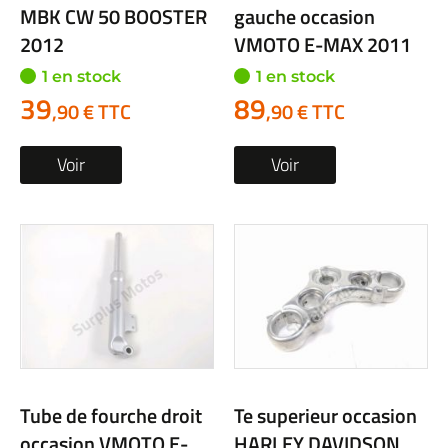
MBK CW 50 BOOSTER
gauche occasion
2012
VMOTO E-MAX 2011
1 en stock
1 en stock
39
89
,90 € TTC
,90 € TTC
Voir
Voir
Tube de fourche droit
Te superieur occasion
occasion VMOTO E-
HARLEY DAVIDSON