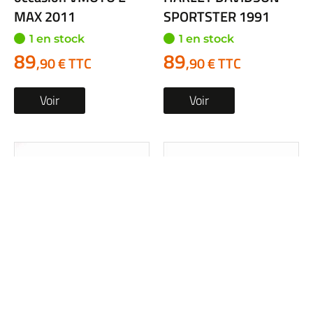
MAX 2011
SPORTSTER 1991
1 en stock
1 en stock
89
89
,90 € TTC
,90 € TTC
Voir
Voir
Te superieur occasion
Te superieur occasion
KAWASAKI VERSYS
YAMAHA XP 530 T-