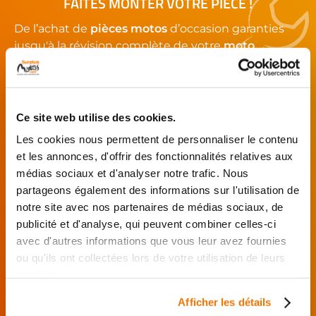
FAITES MONTER VOTRE PIÈCE !
De l’achat de
pièces motos
d’occasion garanties
jusqu'à la révision complète de votre
moto
,
retrouvez notre réseau de réparateurs et de
garages partenaires.
Ce site web utilise des cookies.
Je choisis mon réparateur et me
présente au garage.
Les cookies nous permettent de personnaliser le contenu
et les annonces, d'offrir des fonctionnalités relatives aux
J’effectue ma
commande
médias sociaux et d'analyser notre trafic. Nous
directement auprès
partageons également des informations sur l'utilisation de
du réparateur.
notre site avec nos partenaires de médias sociaux, de
Mes pièces sont livrées et
publicité et d'analyse, qui peuvent combiner celles-ci
montées chez le partenaire.
avec d'autres informations que vous leur avez fournies
ou qu'ils ont collectées lors de votre utilisation de leurs
Rechercher par...
services.
Afficher les détails