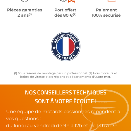
Pièces garanties
Port offert
Paiement
(1)
(2)
2 ans
dès 80 €
100% sécurisé
(1) Sous réserve de montage par un professionnel. (2) Hors moteurs et
boîtes de vitesse. Hors régions et départements d’Outre-mer.
NOS CONSEILLERS TECHNIQUES
SONT À VOTRE ÉCOUTE !
Une équipe de motards passionnés répondent à
vos questions :
du lundi au vendredi de 9h à 12h et de 14h à 17h