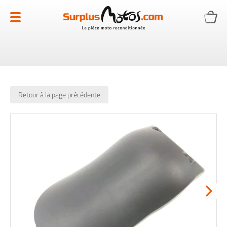
Allez
au
contenu
Retour à la page précédente
Skip
to
the
end
of
the
images
gallery